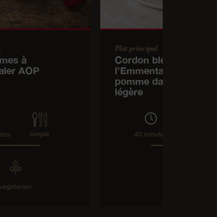
k
Plat principal
mes à
Cordon bleu à
aler AOP
l’Emmentaler AOP et à
pomme dans sa panu
légère
simple
moyen
tes
40 minutes
végétarien