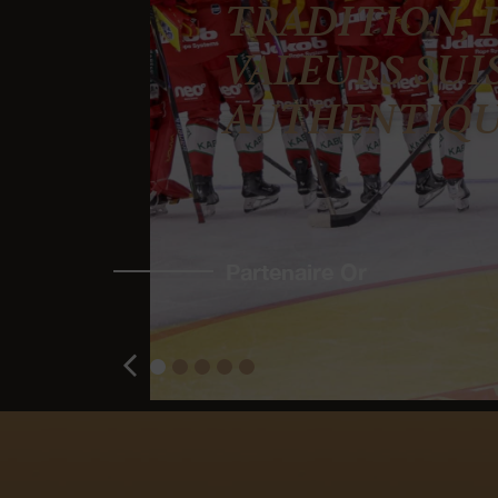
TRADITION, 
VALEURS SUI
AUTHENTIQ
Partenaire Or
1
2
3
4
5