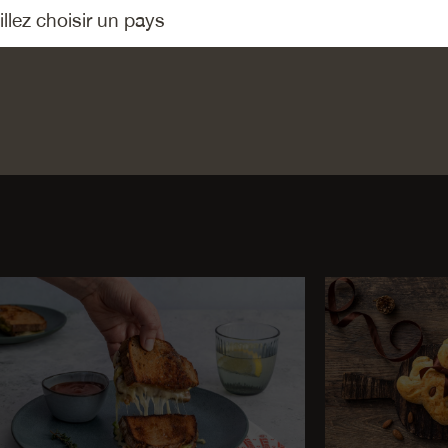
Emmentaler AOP
Emmentaler AOP
Emme
de montagne
Réserve/Surchoix
Bio Rés
Doux/Classic