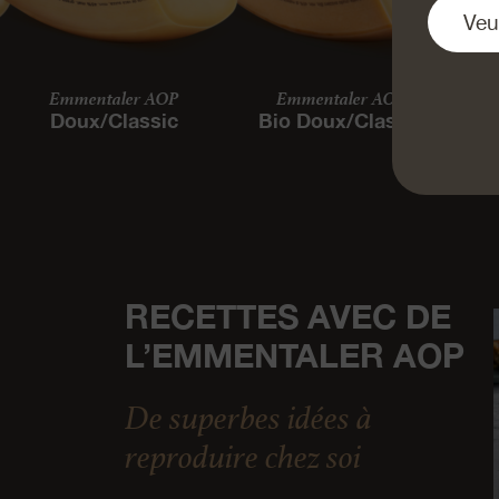
Emmentaler AOP
Emmentaler AOP
Doux/Classic
Bio Doux/Classic
RECETTES AVEC DE
L’EMMENTALER AOP
De superbes idées à
reproduire chez soi