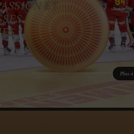
PASSION ET
SSES
UES
Plus à