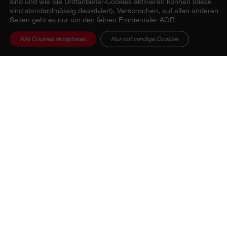
sind und wie Sie Drittanbieter-Cookies aktivieren können (diese
sind standardmässig deaktiviert). Versprochen, auf allen anderen
Seiten geht es nur um den feinen Emmentaler AOP.
Alle Cookies akzeptieren
Nur notwendige Cookies
SORTIMENT
REZEPTE
HANDWERK
ERLEBNISWELTEN
ÜBER UNS