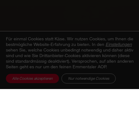
Für einmal Cookies statt Käse.
Wir nutzen Cookies, um Ihnen die
bestmögliche Website-Erfahrung zu bieten. In den
Einstellungen
sehen Sie, welche Cookies unbedingt notwendig und daher aktiv
sind und wie Sie Drittanbieter-Cookies aktivieren können (diese
sind standardmässig deaktiviert). Versprochen, auf allen anderen
Seiten geht es nur um den feinen Emmentaler AOP.
Alle Cookies akzeptieren
Nur notwendige Cookies