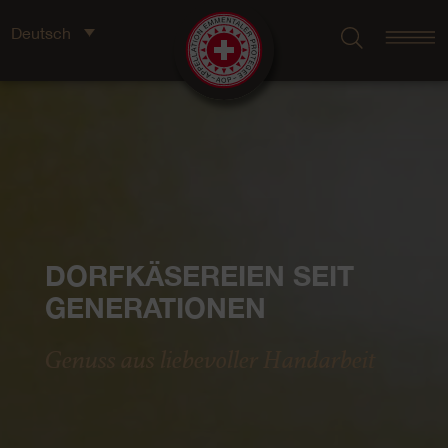
Deutsch
DORFKÄSEREIEN SEIT
GENERATIONEN
Genuss aus liebevoller Handarbeit