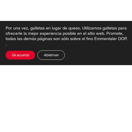
Compartir el puesto
Por una vez, galletas en lugar de queso.
Utilizamos galletas para
ofrecerle la mejor experiencia posible en el sitio web. Promete,
todas las demás páginas son sólo sobre el fino Emmentaler DOP.
.
De acuerdo
Ablehnen
SURTIDO
RECETAS
ARTESANÍA