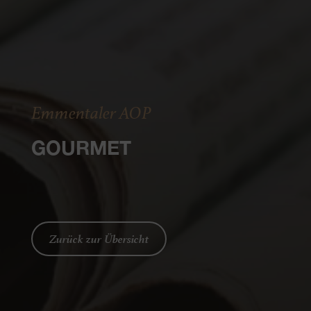
Emmentaler AOP
GOURMET
Zurück zur Übersicht