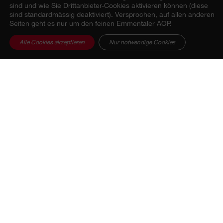
sind und wie Sie Drittanbieter-Cookies aktivieren können (diese
sind standardmässig deaktiviert). Versprochen, auf allen anderen
Seiten geht es nur um den feinen Emmentaler AOP.
Alle Cookies akzeptieren
Nur notwendige Cookies
Bewerben Sie sich