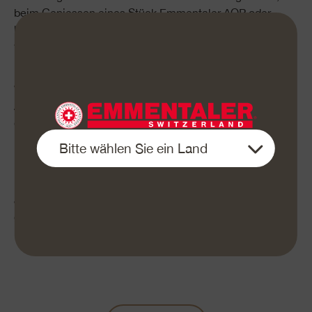
beim Geniessen eines Stück Emmentaler AOP oder
beim Entdecken einer anderen lokalen Spezialität – ich
wusste, dass die Erinnerungen an diese Momente für
immer in meinem Leben bleiben würden.
Während die Sonne nach einem weiteren Tag voller
Abenteuer unterging, konnte ich gar nicht anders als
dankbar zu sein. Für das Reisen in einem Zelt, für die
Erfahrungen, für die Schönheit der Schweizer Natur.
Dieser Trip hat meine Seele berührt und das werde ich
nie vergessen.
Jeder besuchte Ort ist ein Stück von mir, das ich liebend
gerne mit meinen Reise-Freunden teile. Und mit dir.