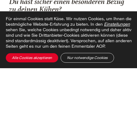
Du hast sicher einen besonderen Bezug
zu deinen Kühen?
Für einmal Cookies statt Käse.
Wir nutzen Cookies, um Ihnen die
Auf jeden Fall. Wir sind täglich mehrmals bei ihnen für
bestmögliche Website-Erfahrung zu bieten. In den
Einstellungen
die Fütterung, die Stallpflege und natürlich fürs
sehen Sie, welche Cookies unbedingt notwendig und daher aktiv
sind und wie Sie Drittanbieter-Cookies aktivieren können (diese
Melken. Und, alle Kühe haben einen Namen, der wird
sind standardmässig deaktiviert). Versprochen, auf allen anderen
schon bei der Geburt vergeben. Ich achte darauf, dass
Seiten geht es nur um den feinen Emmentaler AOP.
der Name immer mit dem Anfangsbuchstaben des
Muttertieres beginnt. Unsere Kinder dürfen bei der
Alle Cookies akzeptieren
Nur notwendige Cookies
Namensgebung immer mithelfen, das bereitet ihnen
grosse Freude.
Glaubst du, dass sich das Glück der
Kühe im Emmentaler AOP
widerspiegelt?
Das ist ganz sicher der Fall: Je besser die
Milchqualität, desto besser wird am Schluss die
Qualität des Käses. Darum ist das Tierwohl und die