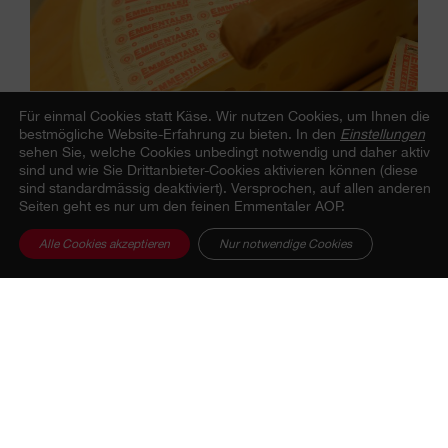
Für einmal Cookies statt Käse.
Wir nutzen Cookies, um Ihnen die
bestmögliche Website-Erfahrung zu bieten. In den
Einstellungen
sehen Sie, welche Cookies unbedingt notwendig und daher aktiv
sind und wie Sie Drittanbieter-Cookies aktivieren können (diese
sind standardmässig deaktiviert). Versprochen, auf allen anderen
Seiten geht es nur um den feinen Emmentaler AOP.
Alle Cookies akzeptieren
Nur notwendige Cookies