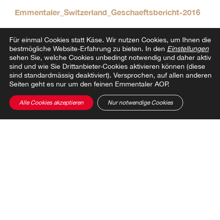
Emmentaler_Switzerland_Geschaeftsbericht-2016
Für einmal Cookies statt Käse.
Wir nutzen Cookies, um Ihnen die
bestmögliche Website-Erfahrung zu bieten. In den
Einstellungen
sehen Sie, welche Cookies unbedingt notwendig und daher aktiv
sind und wie Sie Drittanbieter-Cookies aktivieren können (diese
sind standardmässig deaktiviert). Versprochen, auf allen anderen
Zur Übersicht
Seiten geht es nur um den feinen Emmentaler AOP.
Alle Cookies akzeptieren
Nur notwendige Cookies
Beitrag teilen