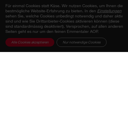
Für einmal Cookies statt Käse.
Wir nutzen Cookies, um Ihnen die
bestmögliche Website-Erfahrung zu bieten. In den
Einstellungen
sehen Sie, welche Cookies unbedingt notwendig und daher aktiv
Zur Übersicht
sind und wie Sie Drittanbieter-Cookies aktivieren können (diese
sind standardmässig deaktiviert). Versprochen, auf allen anderen
Seiten geht es nur um den feinen Emmentaler AOP.
Alle Cookies akzeptieren
Nur notwendige Cookies
Beitrag teilen