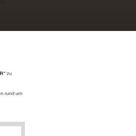
R“
zu
en rund um