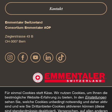
Kontakt
Emmentaler Switzerland
Consortium Emmentaler AOP
Zieglerstrasse 43 B
CH-3007 Bern
Für einmal Cookies statt Käse.
Wir nutzen Cookies, um Ihnen die
bestmögliche Website-Erfahrung zu bieten. In den
Einstellungen
sehen Sie, welche Cookies unbedingt notwendig und daher aktiv
Impressum
Datenschutz
AGB Onlineshop
Cookie –
© 2022 Emmentaler AOP |
|
|
|
sind und wie Sie Drittanbieter-Cookies aktivieren können (diese
sind standardmässig deaktiviert). Versprochen, auf allen anderen
Erklärung