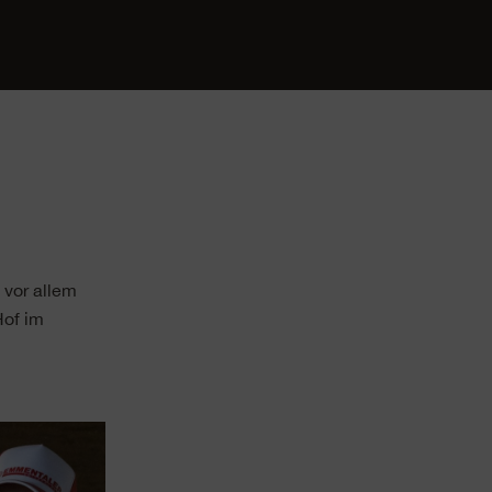
 vor allem
Hof im