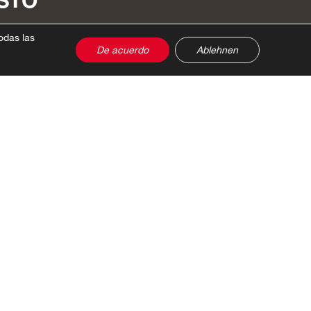
STO
odas las
De acuerdo
Ablehnen