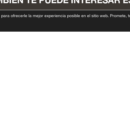
MBIÉN TE PUEDE INTERESAR E
Datos interesantes y novedades
 para ofrecerle la mejor experiencia posible en el sitio web. Promete, t