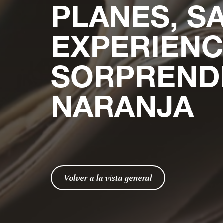
PLANES, S
EXPERIENC
SORPRENDE
NARANJA
Volver a la vista general