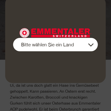
So geht es:
Ui, da ist uns doch glatt ein Hase ins Gemüsebeet
gehoppelt. Kann passieren. An Ostern erst recht.
Zwischen Karotten, Broccoli und knackigen
Gurken fühlt sich unser Osterhase aus Emmentaler
AOP pudelwohl. Er ist beim Osterbrunch garantiert