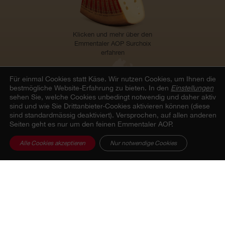
Klicken und mehr über den
Emmentaler AOP Surchoix
erfahren
Für einmal Cookies statt Käse.
Wir nutzen Cookies, um Ihnen die
bestmögliche Website-Erfahrung zu bieten. In den
Einstellungen
Direkt online kaufen
sehen Sie, welche Cookies unbedingt notwendig und daher aktiv
sind und wie Sie Drittanbieter-Cookies aktivieren können (diese
sind standardmässig deaktiviert). Versprochen, auf allen anderen
Seiten geht es nur um den feinen Emmentaler AOP.
Alle Cookies akzeptieren
Nur notwendige Cookies