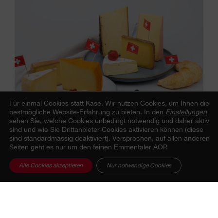
Für einmal Cookies statt Käse.
Wir nutzen Cookies, um Ihnen die
bestmögliche Website-Erfahrung zu bieten. In den
Einstellungen
sehen Sie, welche Cookies unbedingt notwendig und daher aktiv
sind und wie Sie Drittanbieter-Cookies aktivieren können (diese
sind standardmässig deaktiviert). Versprochen, auf allen anderen
Seiten geht es nur um den feinen Emmentaler AOP.
Alle Cookies akzeptieren
Nur notwendige Cookies