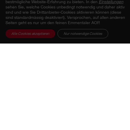
bestmögliche Website-Erfahrung zu bieten. In den
Einstellungen
sehen Sie, welche Cookies unbedingt notwendig und daher aktiv
sind und wie Sie Drittanbieter-Cookies aktivieren können (diese
sind standardmässig deaktiviert). Versprochen, auf allen anderen
Seiten geht es nur um den feinen Emmentaler AOP.
Alle Cookies akzeptieren
Nur notwendige Cookies
Die Käserei Schmid nimmt die goldene Urkunde
entgegen. Von links nach rechts: Urs Schlüchter,
Erwin Schmid, Alexander Hirsiger, Matthias Sempach