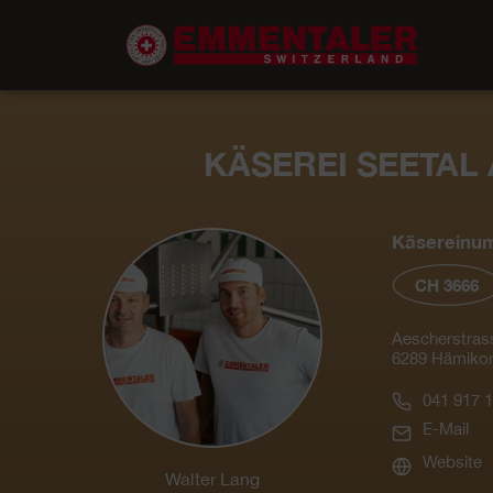
KÄSEREI SEETAL
Käsereinu
CH 3666
Aescherstras
6289 Hämiko
041 917 1
E-Mail
Website
Walter Lang