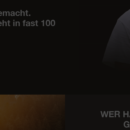
gemacht.
t in fast 100
WER H
G