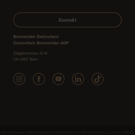
Kontakt
Emmentaler Switzerland
Consortium Emmentaler AOP
Zieglerstrasse 43 B
CH-3007 Bern
Impressum
Datenschutz
AGB Onlineshop
Cookie – Erklär
2022 Emmentaler AOP |
|
|
|