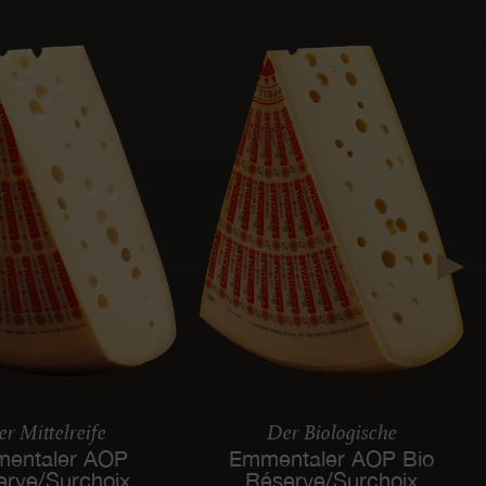
r Mittelreife
Der Biologische
entaler AOP
Emmentaler AOP Bio
erve/Surchoix
Réserve/Surchoix