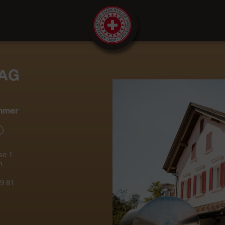
 AG
mmer
se 1
n
9 81