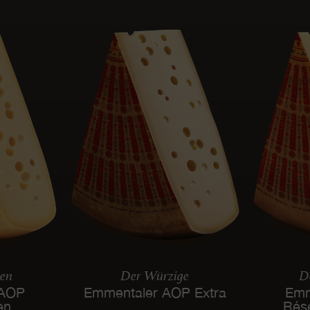
len
Der Würzige
De
 AOP
Emmentaler AOP Extra
Emm
en
Rés