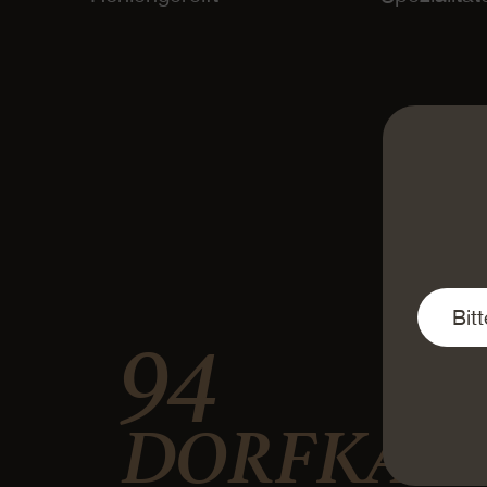
95
DORFKÄSE