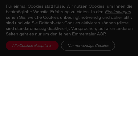
Für einmal Cookies statt Käse.
Wir nutzen Cookies, um Ihnen die
bestmögliche Website-Erfahrung zu bieten. In den
Einstellungen
sehen Sie, welche Cookies unbedingt notwendig und daher aktiv
Zur Übersicht
sind und wie Sie Drittanbieter-Cookies aktivieren können (diese
sind standardmässig deaktiviert). Versprochen, auf allen anderen
Seiten geht es nur um den feinen Emmentaler AOP.
Alle Cookies akzeptieren
Nur notwendige Cookies
Beitrag teilen