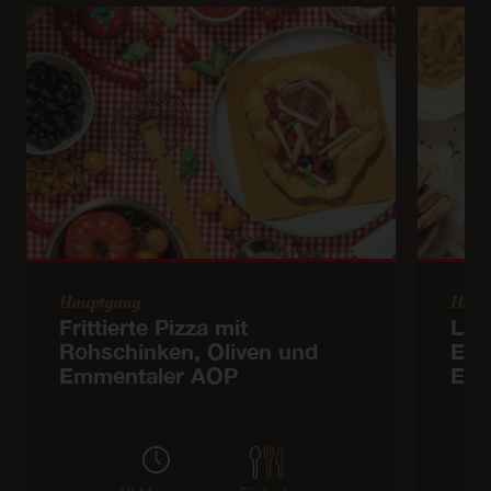
Hauptgang
Haup
Frittierte Pizza mit
Lau
Rohschinken, Oliven und
Erb
Emmentaler AOP
Emm