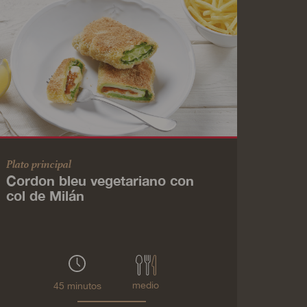
Plato principal
Cordon bleu vegetariano con
col de Milán
medio
45 minutos