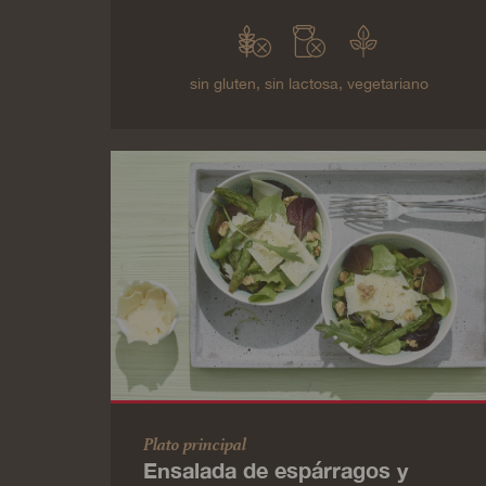
sin gluten,
sin lactosa,
vegetariano
Plato principal
Ensalada de espárragos y