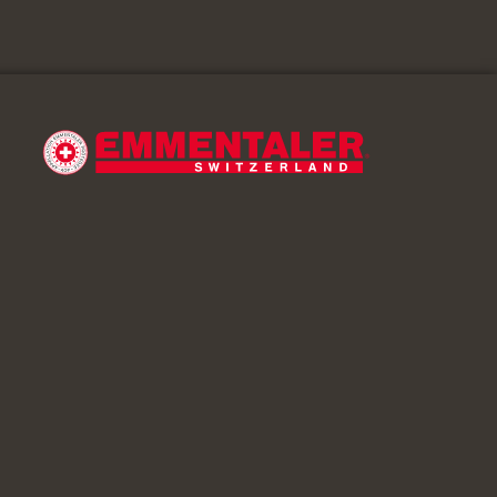
Apéro/Merienda
Bastoncitos de calabacín con
salsa roja
simplemente
40 minutos
sin lactosa,
vegetariano