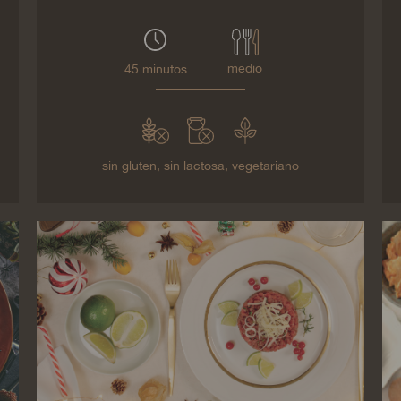
medio
45 minutos
sin gluten,
sin lactosa,
vegetariano