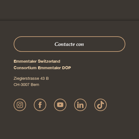
Plato principal
Verdura con queso crujiente
sobre ensalada de rábano
picante y hierba de los
canónigos
simplemente
50 minutos
sin gluten,
sin lactosa,
vegetariano