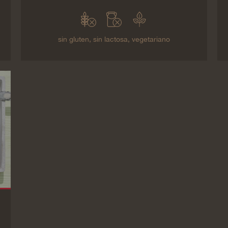
sin gluten,
sin lactosa,
vegetariano
Plato principal
Tortillas con salchichas de