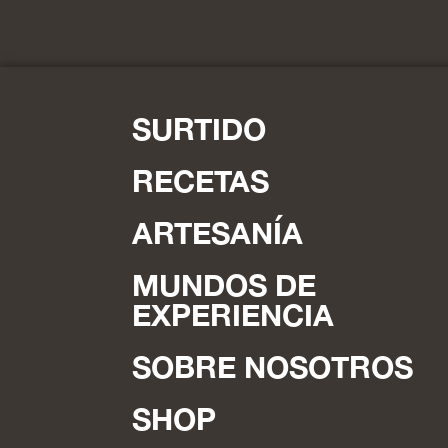
Plato principal
Ñoquis de queso y patata con
salsa de ajo silvestre
medio
90 minutos
sin gluten,
sin lactosa,
vegetariano