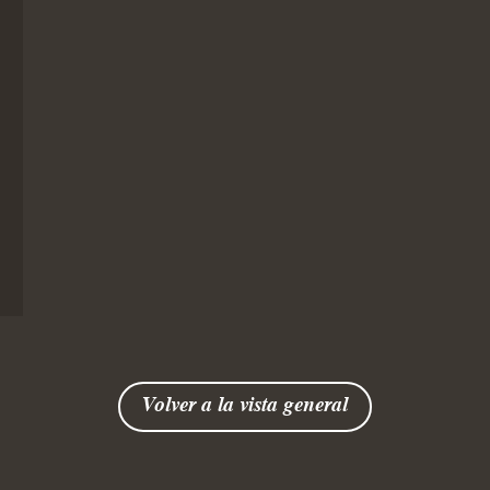
Viena y chucrut
simplemente
35 minutos
sin lactosa