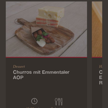
Dessert
Haup
Churros mit Emmentaler
Coq
AOP
Emm
Rag