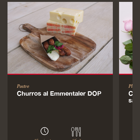
Postre
Plato
Churros al Emmentaler DOP
Cor
sal