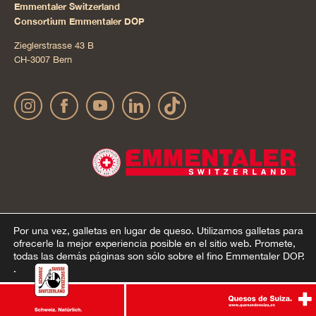
Emmentaler Switzerland
Consortium Emmentaler DOP
Zieglerstrasse 43 B
CH-3007 Bern
Por una vez, galletas en lugar de queso.
Utilizamos galletas para
Impressum
Declaración sobre la protección de datos
© 2022 Emmentaler AOP |
|
ofrecerle la mejor experiencia posible en el sitio web. Promete,
todas las demás páginas son sólo sobre el fino Emmentaler DOP.
personales
AGB Onlineshop
Cookie – Explicación
|
|
.
De acuerdo
Ablehnen