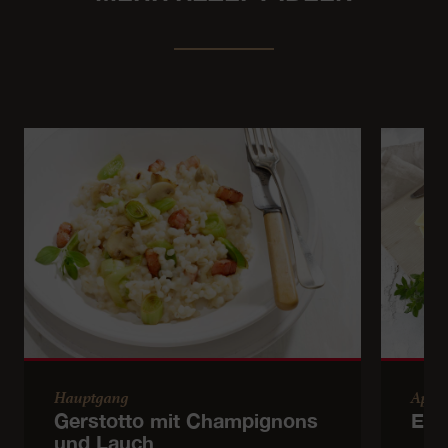
Hauptgang
Apér
Gerstotto mit Champignons
Emm
und Lauch