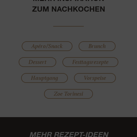
ZUM NACHKOCHEN
Apéro/Snack
Brunch
Dessert
Festtagsrezepte
Hauptgang
Vorspeise
Zoe Torinesi
MEHR REZEPT-IDEEN