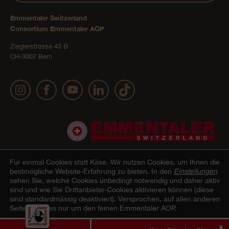
Emmentaler Switzerland
Consortium Emmentaler AOP
Zieglerstrasse 43 B
CH-3007 Bern
Für einmal Cookies statt Käse.
Wir nutzen Cookies, um Ihnen die
bestmögliche Website-Erfahrung zu bieten. In den
Einstellungen
sehen Sie, welche Cookies unbedingt notwendig und daher aktiv
Impressum
Datenschutz
AGB Onlineshop
Cookie –
© 2022 Emmentaler AOP |
|
|
|
sind und wie Sie Drittanbieter-Cookies aktivieren können (diese
sind standardmässig deaktiviert). Versprochen, auf allen anderen
Erklärung
Seiten geht es nur um den feinen Emmentaler AOP.
Alle Cookies akzeptieren
Nur notwendige Cookies