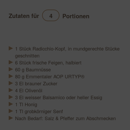
Zutaten für
Portionen
Aktualisieren
1
Stück
Radicchio-Kopf, in mundgerechte Stücke
geschnitten
6
Stück
frische Feigen, halbiert
60
g
Baumnüsse
80
g
Emmentaler AOP URTYP®
3
El
brauner Zucker
4
El
Olivenöl
3
El
weisser Balsamico oder heller Essig
1
Tl
Honig
1
Tl
grobkörniger Senf
Nach Bedarf: Salz & Pfeffer zum Abschmecken