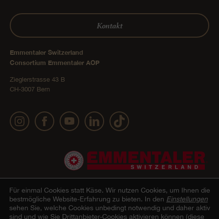
Kontakt
Emmentaler Switzerland
Consortium Emmentaler AOP
Zieglerstrasse 43 B
CH-3007 Bern
Für einmal Cookies statt Käse.
Wir nutzen Cookies, um Ihnen die
bestmögliche Website-Erfahrung zu bieten. In den
Einstellungen
sehen Sie, welche Cookies unbedingt notwendig und daher aktiv
Impressum
Datenschutz
AGB Onlineshop
Cookie –
© 2022 Emmentaler AOP |
|
|
|
sind und wie Sie Drittanbieter-Cookies aktivieren können (diese