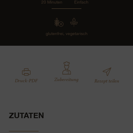
20 Minuten
Einfach
glutenfrei,
vegetarisch
Zubereitung
Druck-PDF
Rezept teilen
ZUTATEN