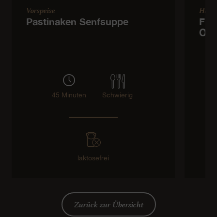
Vorspeise
Haup
Pastinaken Senfsuppe
Frü
Ora
45 Minuten
Schwierig
laktosefrei
Zurück zur Übersicht