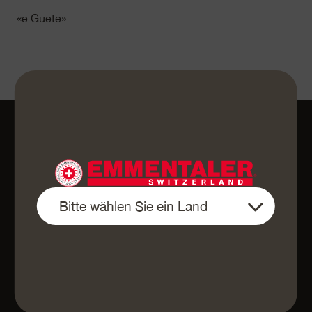
«e Guete»