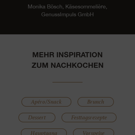
Monika Bösch, Käsesommelière,
GenussImpuls GmbH
MEHR INSPIRATION
ZUM NACHKOCHEN
Apéro/Snack
Brunch
Dessert
Festtagsrezepte
Hauptgang
Vorspeise