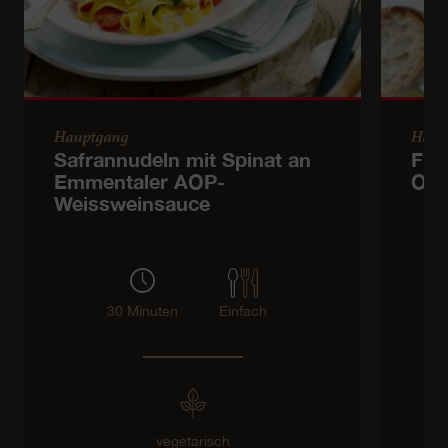
Hauptgang
Haup
Safrannudeln mit Spinat an
Frü
Emmentaler AOP-
Ora
Weissweinsauce
30 Minuten
Einfach
vegetarisch