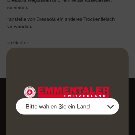
Bresaola weglassen und Terrine als Käsedessert
servieren.
*anstelle von Bresaola ein anderes Trockenfleisch
verwenden.
«e Guete»