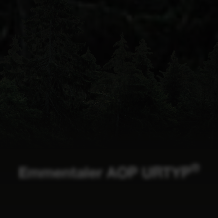
®
Emmentaler AOP URTYP