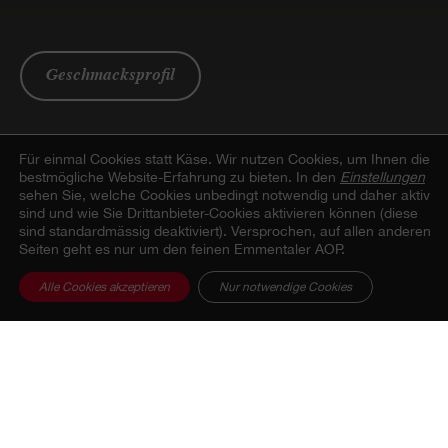
Geschmacksprofil
Für einmal Cookies statt Käse.
Wir nutzen Cookies, um Ihnen die
bestmögliche Website-Erfahrung zu bieten. In den
Einstellungen
sehen Sie, welche Cookies unbedingt notwendig und daher aktiv
sind und wie Sie Drittanbieter-Cookies aktivieren können (diese
sind standardmässig deaktiviert). Versprochen, auf allen anderen
Seiten geht es nur um den feinen Emmentaler AOP.
Alle Cookies akzeptieren
Nur notwendige Cookies