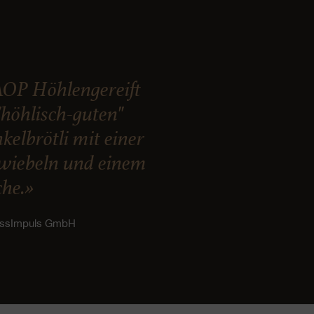
AOP Höhlengereift
"höhlisch-guten"
kelbrötli mit einer
zwiebeln und einem
che.»
ussImpuls GmbH