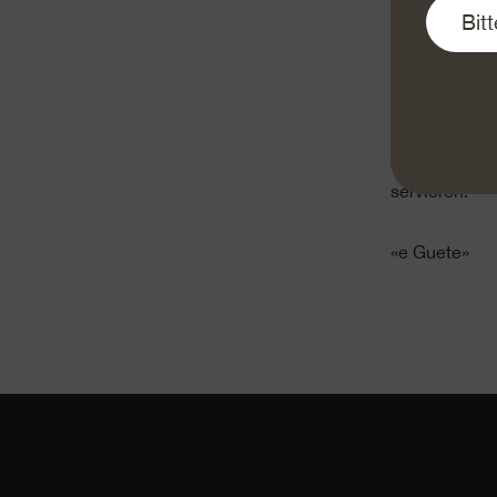
bestreichen.
Emmentaler AO
bestrichenen 
Croque- ­Mon
heissen Bratb
4 Minuten gol
servieren.
«e Guete»