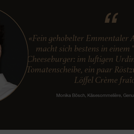
«Fein gehobelter Emmentaler 
macht sich bestens in einem 
Cheeseburger: im luftigen Urdin
Tomatenscheibe, ein paar Röst
Löffel Crème fraî
Monika Bösch, Käsesommelière, Gen