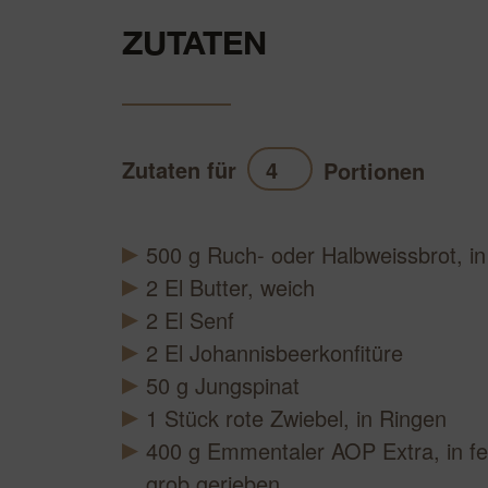
ZUTATEN
Zutaten für
Portionen
Akt
500
g
Ruch- oder Halbweissbrot, in
2
El
Butter, weich
2
El
Senf
2
El
Johannisbeerkonfitüre
50
g
Jungspinat
1
Stück
rote Zwiebel, in Ringen
400
g
Emmentaler AOP Extra, in fe
grob gerieben