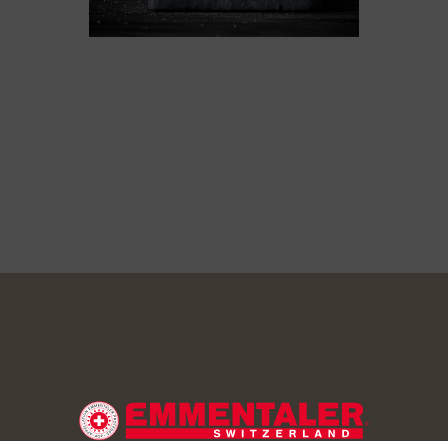
iben mit Butter bestreichen. Die Hälfte nun mit Senf, den Rest 