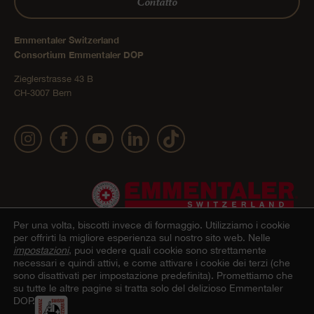
Contatto
Emmentaler Switzerland
Consortium Emmentaler DOP
Zieglerstrasse 43 B
CH-3007 Bern
Per una volta, biscotti invece di formaggio.
Utilizziamo i cookie
per offrirti la migliore esperienza sul nostro sito web. Nelle
impostazioni
, puoi vedere quali cookie sono strettamente
necessari e quindi attivi, e come attivare i cookie dei terzi (che
Impressum
Dichiarazione sulla protezione dei dati
© 2022 Emmentaler AOP |
|
sono disattivati per impostazione predefinita). Promettiamo che
su tutte le altre pagine si tratta solo del delizioso Emmentaler
personali
Condizioni generali di contratto Onlineshop
Cookie – Spiegazione
|
|
DOP.