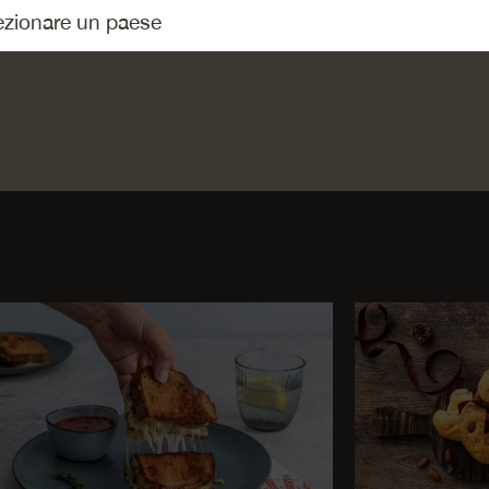
Emmentaler DOP
Emmentaler DOP
Emme
di montagna
Bio Rés
Réserve/Surchoix
elicato/Classico