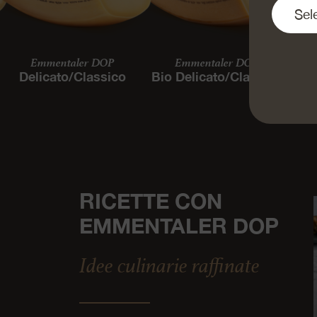
Emmentaler DOP
Emmentaler DOP
Delicato/Classico
Bio Delicato/Classico
D
RICETTE CON
EMMENTALER DOP
Idee culinarie raffinate