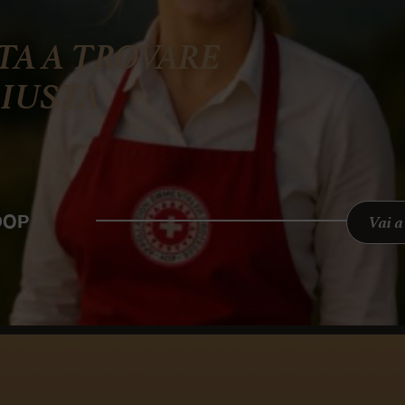
TA A TROVARE
GIUSTA
 DOP
Vai 