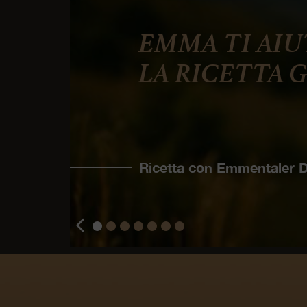
EMMA TI AIU
LA RICETTA 
Ricetta con Emmentaler
1
2
3
4
5
6
7