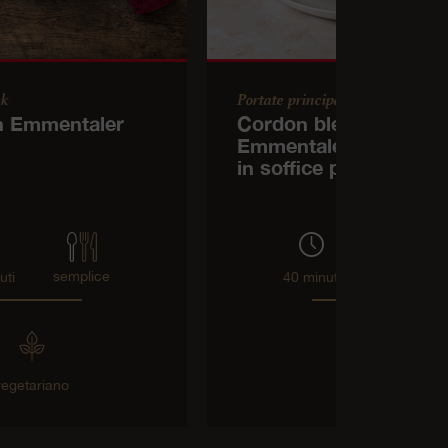
ck
Portate principali
n Emmentaler
Cordon bleu con
Emmentaler DOP e me
in soffice panatura
semplice
medio
uti
40 minuti
vegetariano