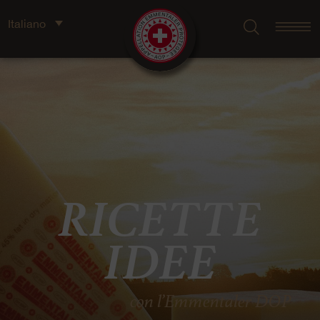
Italiano
RICETTE
IDEE
con l’Emmentaler DOP