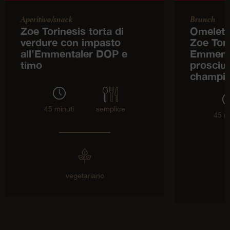
Aperitivo/snack
Brunch
Zoe Torinesis torta di
Omelette
verdure con impasto
Zoe Tor
all’Emmentaler DOP e
Emmenta
timo
prosciut
champi
45 minuti
semplice
45 m
vegetariano