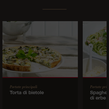
Portate principali
Portate prin
Torta di bietole
Spaghett
di erbe