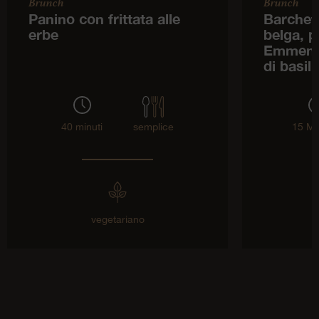
Brunch
Brunch
Panino con frittata alle
Barchett
erbe
belga, 
Emmenta
di basili
40 minuti
semplice
15 Mi
vegetariano