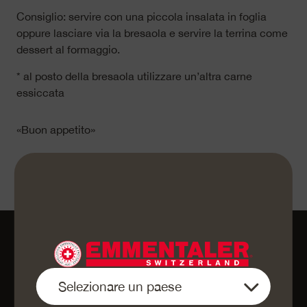
Consiglio: servire con una piccola insalata in foglia
oppure lasciare via la bresaola e servire la terrina come
dessert al formaggio.
* al posto della bresaola utilizzare un’altra carne
essiccata
«Buon appetito»