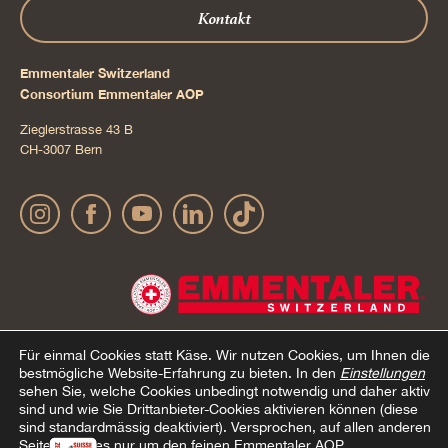
Kontakt
Emmentaler Switzerland
Consortium Emmentaler AOP
Zieglerstrasse 43 B
CH-3007 Bern
Für einmal Cookies statt Käse.
Wir nutzen Cookies, um Ihnen die
bestmögliche Website-Erfahrung zu bieten. In den
Einstellungen
sehen Sie, welche Cookies unbedingt notwendig und daher aktiv
Impressum
Datenschutz
AGB Onlineshop
Cookie –
© 2022 Emmentaler AOP |
|
|
|
sind und wie Sie Drittanbieter-Cookies aktivieren können (diese
sind standardmässig deaktiviert). Versprochen, auf allen anderen
Erklärung
Seiten geht es nur um den feinen Emmentaler AOP.