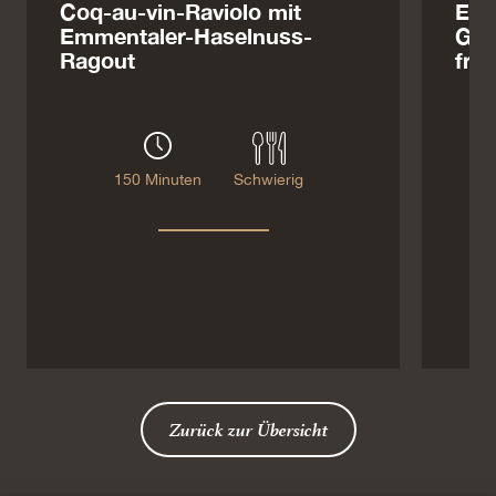
Coq-au-vin-Raviolo mit
Enc
Emmentaler-Haselnuss-
Gua
Ragout
fra
150 Minuten
Schwierig
Zurück zur Übersicht