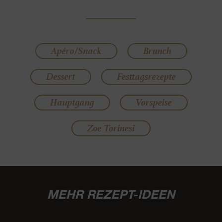
Apéro/Snack
Brunch
Dessert
Festtagsrezepte
Hauptgang
Vorspeise
Zoe Torinesi
MEHR REZEPT-IDEEN