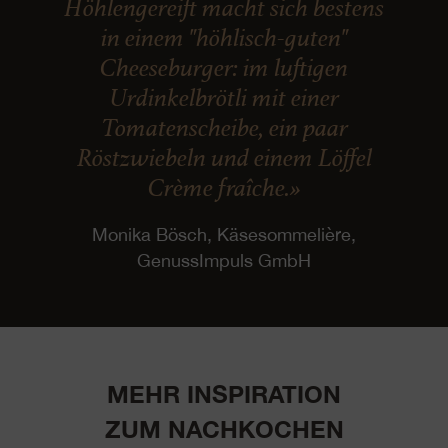
Höhlengereift macht sich bestens
in einem "höhlisch-guten"
Cheeseburger: im luftigen
Urdinkelbrötli mit einer
Tomatenscheibe, ein paar
Röstzwiebeln und einem Löffel
Crème fraîche.»
Monika Bösch, Käsesommelière,
GenussImpuls GmbH
MEHR INSPIRATION
ZUM NACHKOCHEN