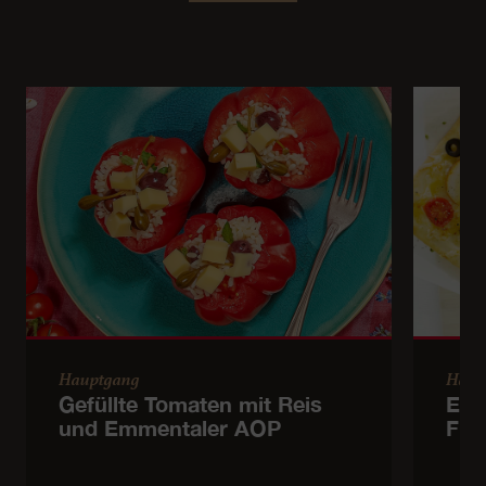
Hauptgang
Haup
Gefüllte Tomaten mit Reis
Emm
und Emmentaler AOP
Fla