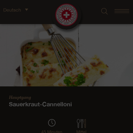
Deutsch
Hauptgang
Sauerkraut-Cannelloni
45 Minuten
Mittel