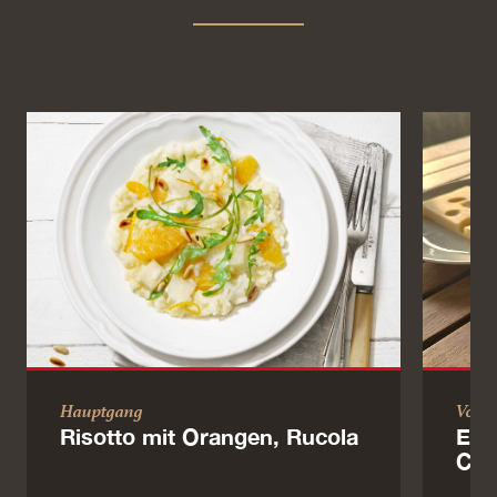
Hauptgang
Vorsp
Risotto mit Orangen, Rucola
Emm
Crè