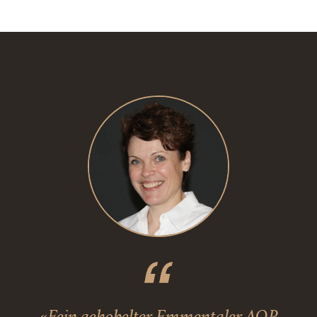
«Fein gehobelter Emmentaler AOP