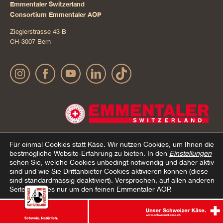
Emmentaler Switzerland
Consortium Emmentaler AOP
Zieglerstrasse 43 B
CH-3007 Bern
Für einmal Cookies statt Käse.
Wir nutzen Cookies, um Ihnen die
bestmögliche Website-Erfahrung zu bieten. In den
Einstellungen
sehen Sie, welche Cookies unbedingt notwendig und daher aktiv
Impressum
Datenschutz
AGB Onlineshop
Cookie –
© 2022 Emmentaler AOP |
|
|
|
sind und wie Sie Drittanbieter-Cookies aktivieren können (diese
sind standardmässig deaktiviert). Versprochen, auf allen anderen
Erklärung
Seiten geht es nur um den feinen Emmentaler AOP.
Alle Cookies akzeptieren
Nur notwendige Cookies