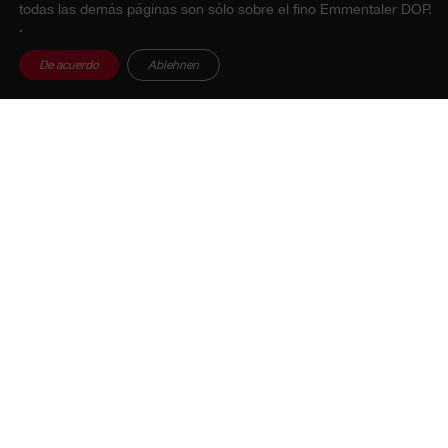
todas las demás páginas son sólo sobre el fino Emmentaler DOP.
.
De acuerdo
Ablehnen
Pruebe recetas ahora:
Churros al Emmentaler DOP
Gofre al Emmentaler DOP