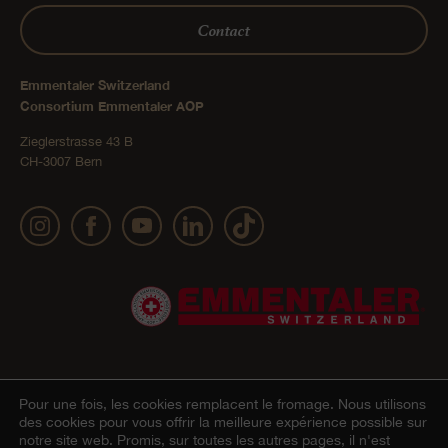
Contact
Emmentaler Switzerland
Consortium Emmentaler AOP
Zieglerstrasse 43 B
CH-3007 Bern
Pour une fois, les cookies remplacent le fromage.
Nous utilisons
Mentions légales
Déclaration de confidentialité
CGV
© 2022 Emmentaler AOP |
|
|
des cookies pour vous offrir la meilleure expérience possible sur
notre site web. Promis, sur toutes les autres pages, il n'est
Onlineshop
Cookie – Déclaration
|