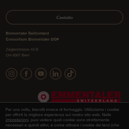
Contatto
Emmentaler Switzerland
Consortium Emmentaler DOP
Zieglerstrasse 43 B
CH-3007 Bern
Per una volta, biscotti invece di formaggio.
Utilizziamo i cookie
per offrirti la migliore esperienza sul nostro sito web. Nelle
impostazioni
, puoi vedere quali cookie sono strettamente
necessari e quindi attivi, e come attivare i cookie dei terzi (che
Impressum
Dichiarazione sulla protezione dei dati
© 2022 Emmentaler AOP |
|