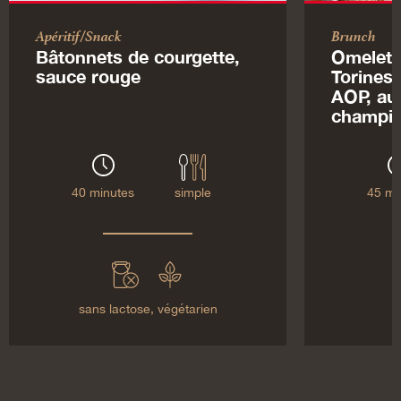
Apéritif/Snack
Brunch
Bâtonnets de courgette,
Omelett
sauce rouge
Torinesi
AOP, au
champi
40 minutes
simple
45 mi
sans lactose,
végétarien