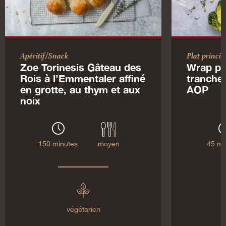
Apéritif/Snack
Plat princip
Zoe Torinesis Gâteau des
Wrap pr
Rois à l’Emmentaler affiné
tranche
en grotte, au thym et aux
AOP
noix
150 minutes
moyen
45 mi
végétarien