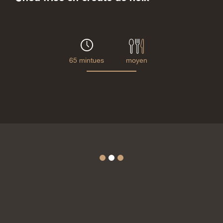
65 mintues
moyen
1
2
3