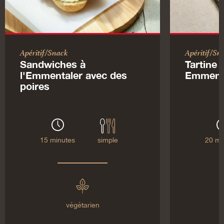
Apéritif/Snack
Apéritif/Sn
Sandwiches à
Tartine 
l'Emmentaler avec des
Emmenta
poires
15 minutes
simple
20 mi
végétarien