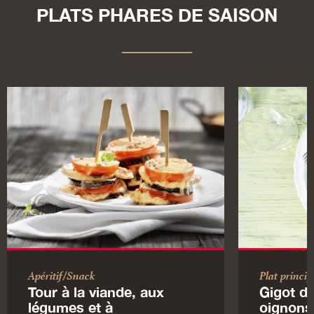
PLATS PHARES DE SAISON
Apéritif/Snack
Plat princip
Tour à la viande, aux
Gigot de
légumes et à
oignons