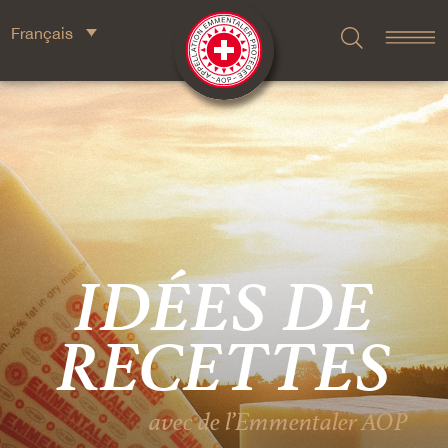
Français
IDÉES DE
RECETTES
avec de l’Emmentaler AOP