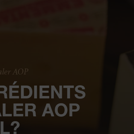
aler AOP
RÉDIENTS
LER AOP
L?