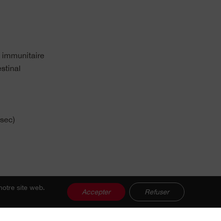
e immunitaire
stinal
 sec)
notre site web.
Accepter
Refuser