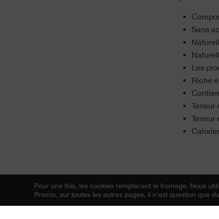
Composé
Sans ad
Naturel
Naturel
Les pro
Riche e
Contien
Teneur e
Teneur 
Calorie
Pour une fois, les cookies remplacent le fromage.
Nous utili
Promis, sur toutes les autres pages, il n'est question que 