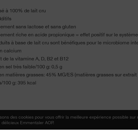
 à 100% de lait cru
ditifs
lement sans lactose et sans gluten
lement riche en acide propionique = effet positif sur le systèm
duits à base de lait cru sont bénéfiques pour le microbiome inte
n calcium
t de la vitamine A, D, B2 et B12
n sel très faible/100 g: 0,5 g
en matières grasses: 45% MG/ES (matières grasses sur extrait
s/100 g: 395 kcal
sons des cookies pour vous offrir la meilleure expérience possible sur 
Vers Questions & Réponses
du délicieux Emmentaler AOP.