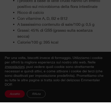
I prodotti a base di latte crudo hanno un effetto
positivo sul microbioma della flora intestinale
Ricco di calcio
Con vitamine A, D, B2 e B12
A bassissimo contenuto di sale/100 g: 0,5 g
Grassi: 45% di GSS (grasso sulla sostanza
secca)
Calorie/100 g: 395 kcal
Per una volta, biscotti invece di formaggio.
Utilizziamo i cookie
per offrirti la migliore esperienza sul nostro sito web. Nelle
impostazioni
, puoi vedere quali cookie sono strettamente
necessari e quindi attivi, e come attivare i cookie dei terzi (che
Alle domande e risposte
sono disattivati per impostazione predefinita). Promettiamo che
su tutte le altre pagine si tratta solo del delizioso Emmentaler
DOP.
Accetto
Rifiuta
Condividi il post