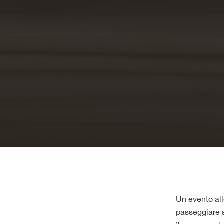
Un evento alle
passeggiare s