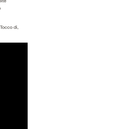
olte
e
Tocco di,