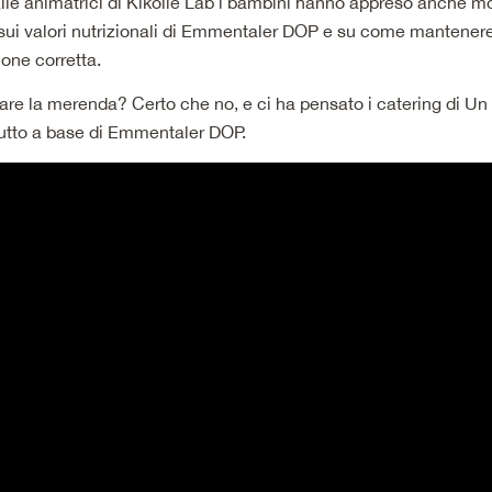
alle animatrici di Kikolle Lab i bambini hanno appreso anche m
 sui valori nutrizionali di Emmentaler DOP e su come mantener
one corretta.
e la merenda? Certo che no, e ci ha pensato i catering di Un 
utto a base di Emmentaler DOP.