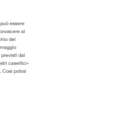
 può essere
iconoscere al
hio del
ormaggio
 previsti dal
tri caseifici»
a. Così potrai