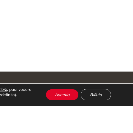
ioni
, puoi vedere
definita).
Accetto
Rifiuta