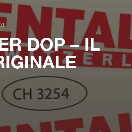
ta
R DOP – IL
IGINALE