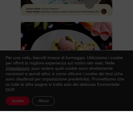
Per una volta, biscotti invece di formaggio.
Utilizziamo i cookie
per offrirti la migliore esperienza sul nostro sito web. Nelle
impostazioni
, puoi vedere quali cookie sono strettamente
necessari e quindi attivi, e come attivare i cookie dei terzi (che
sono disattivati per impostazione predefinita). Promettiamo che
su tutte le altre pagine si tratta solo del delizioso Emmentaler
DOP.
Accetto
Rifiuta