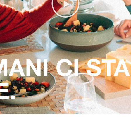
MANI CI STA
E.