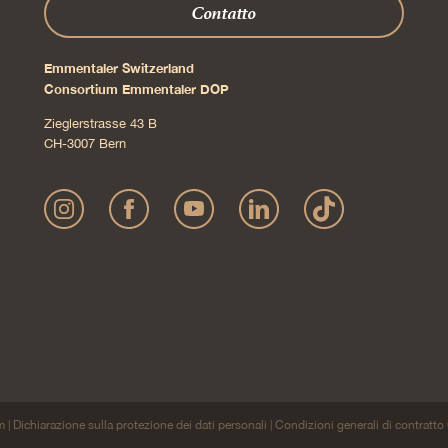
Contatto
Emmentaler Switzerland
Consortium Emmentaler DOP
Zieglerstrasse 43 B
CH-3007 Bern
m
Dichiarazione sulla protezione dei dati personali
Condizioni generali di contratt
|
|