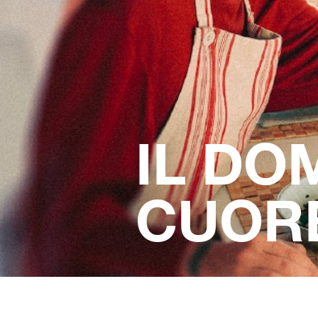
IL DO
CUOR