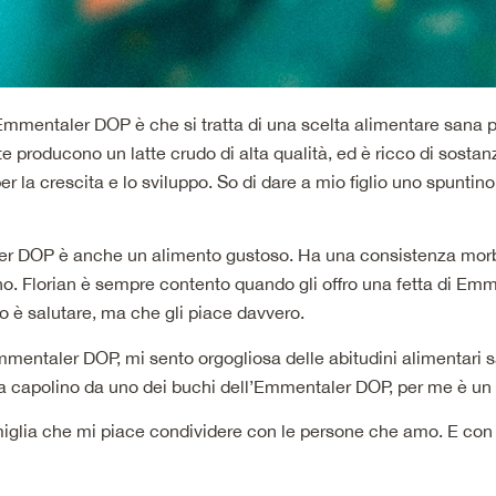
mmentaler DOP è che si tratta di una scelta alimentare sana per
producono un latte crudo di alta qualità, ed è ricco di sostanz
er la crescita e lo sviluppo. So di dare a mio figlio uno spuntin
taler DOP è anche un alimento gustoso. Ha una consistenza mo
o. Florian è sempre contento quando gli offro una fetta di Emm
è salutare, ma che gli piace davvero.
mmentaler DOP, mi sento orgogliosa delle abitudini alimentari 
o fa capolino da uno dei buchi dell’Emmentaler DOP, per me è un
iglia che mi piace condividere con le persone che amo. E con 