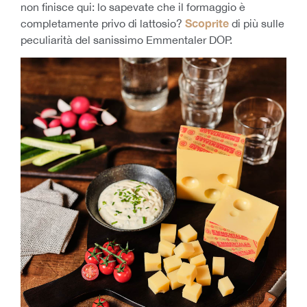
non finisce qui: lo sapevate che il formaggio è
Scoprite
completamente privo di lattosio?
di più sulle
peculiarità del sanissimo Emmentaler DOP.