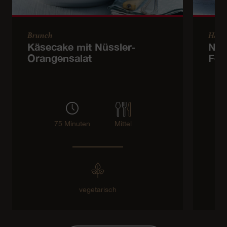
Brunch
Haup
Käsecake mit Nüssler-
Nud
Orangensalat
Fen
75 Minuten
Mittel
vegetarisch