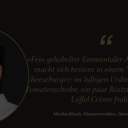
«Fein gehobelter Emmentaler 
macht sich bestens in einem 
Cheeseburger: im luftigen Urdin
Tomatenscheibe, ein paar Röst
Löffel Crème fraî
Monika Bösch, Käsesommelière, Gen