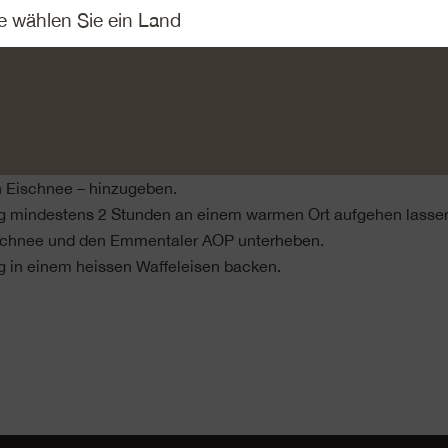
lde in das Mehl drücken, die Hefe in die Mitte bröseln und alle
er Milch verrühren.
se mit so viel Mehl vermischen, dass ein weicher Teig entsteh
ten ruhen lassen.
essend die restliche Milch, das Mehl und alle Zutaten – bis au
 Eischnee – hinzugeben.
g mindestens 2 Stunden an einem warmen Ort aufgehen lasse
schnee und den Emmentaler AOP unterheben.
g in einem heissen Waffeleisen backen.