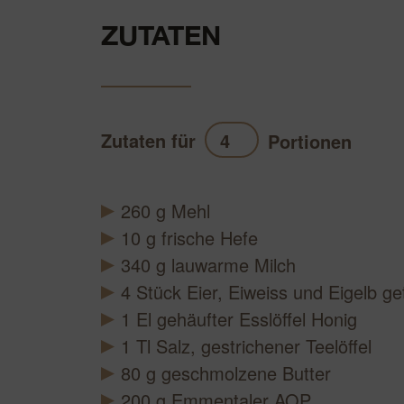
ZUTATEN
Zutaten für
Portionen
Akt
260
g
Mehl
10
g
frische Hefe
340
g
lauwarme Milch
4
Stück
Eier, Eiweiss und Eigelb ge
1
El
gehäufter Esslöffel Honig
1
Tl
Salz, gestrichener Teelöffel
80
g
geschmolzene Butter
200
g
Emmentaler AOP