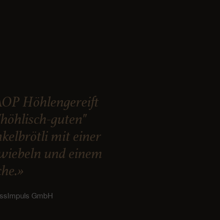
AOP Höhlengereift
"höhlisch-guten"
kelbrötli mit einer
zwiebeln und einem
che.»
ussImpuls GmbH