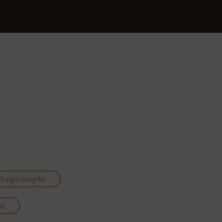
ttagsrezepte
si