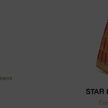
ualisieren
trennt
STAR 
Em