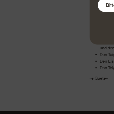
Eine Mu
lauwarm
Die Mas
15 Minu
Anschli
und den
Den Tei
Den Ei
Den Tei
«e Guete»