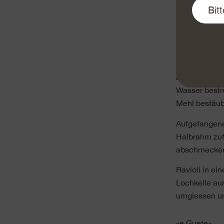
Herdplatte ve
Emmentaler A
Salz und Pfe
Pastateig-Str
ausstechen. A
Wasser bestre
Mehl bestäub
Aufgefangene
Halbrahm zufü
abschmecke
Ravioli in ei
Lochkelle aus
umgiessen und
«e Guete»