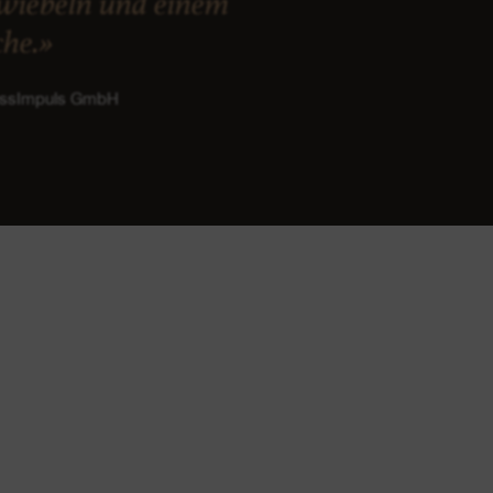
zwiebeln und einem
che.»
ussImpuls GmbH