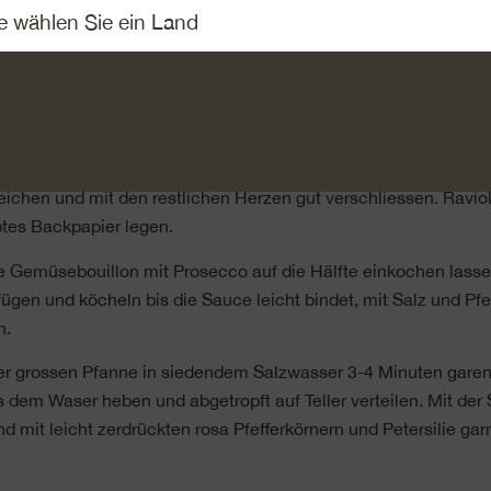
rdampfen lassen. Mit einer Gabel fein zerdrücken.
OP fein reiben. Mit Sauerrahm und ausgekühltem Sellerie mis
ffer abschmecken.
eifen entrollen. Mit einem ca. 10 cm grossen Ausstecher Teigh
uf die Hälfte der Herzen etwas Füllung in die Mitte geben. Rä
ichen und mit den restlichen Herzen gut verschliessen. Ravioli
tes Backpapier legen.
 Gemüsebouillon mit Prosecco auf die Hälfte einkochen lass
gen und köcheln bis die Sauce leicht bindet, mit Salz und Pfe
n.
ner grossen Pfanne in siedendem Salzwasser 3-4 Minuten garen.
 dem Waser heben und abgetropft auf Teller verteilen. Mit der
 mit leicht zerdrückten rosa Pfefferkörnern und Petersilie gar