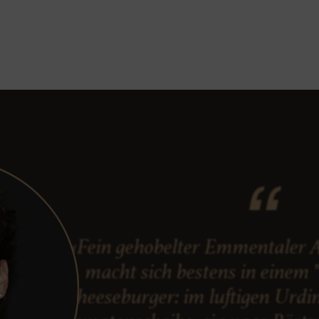
«Fein gehobelter Emmentaler 
macht sich bestens in einem 
Cheeseburger: im luftigen Urdin