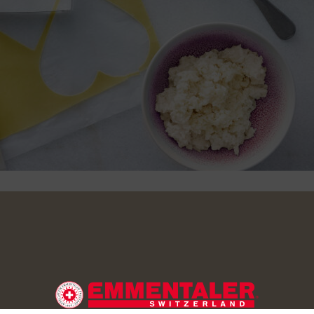
ie schälen und würfeln. In der Gemüsebouillon sehr weich koch
 0, 5 dl auffangen. Sellerie in der Pfanne auf der ausgeschalt