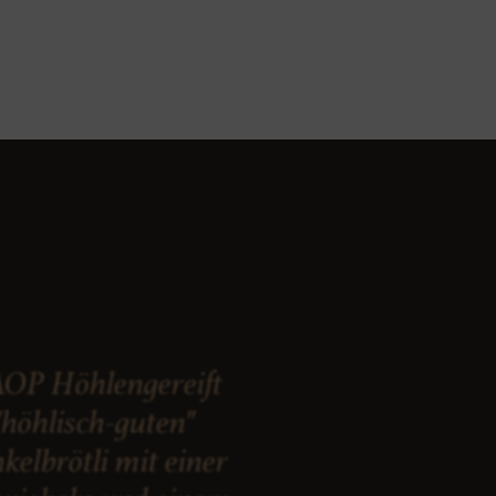
AOP Höhlengereift
"höhlisch-guten"
kelbrötli mit einer