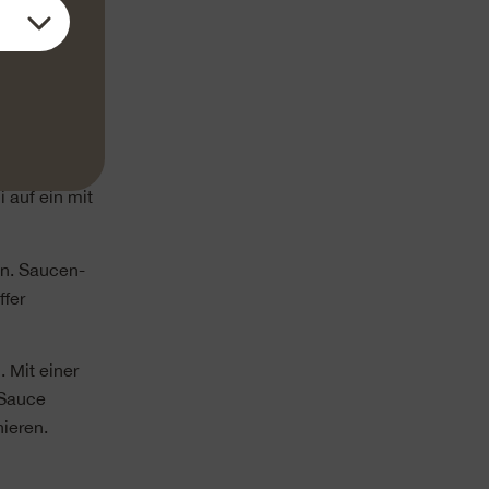
chen, mit
erzen
nder mit
 auf ein mit
en. Saucen-
ffer
 Mit einer
 Sauce
nieren.