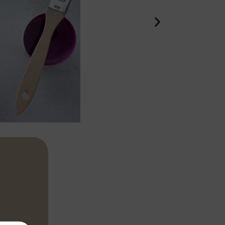
en. Bouillon
eten