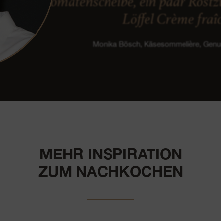
Tomatenscheibe, ein paar Röst
Löffel Crème fraî
Monika Bösch, Käsesommelière, Gen
MEHR INSPIRATION
ZUM NACHKOCHEN