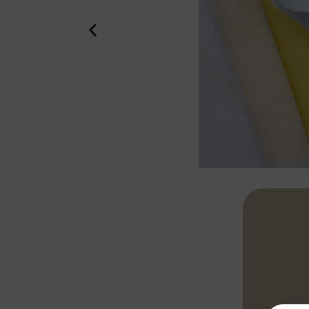
Knollenseller
abgiessen und